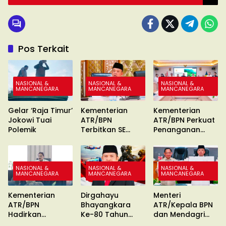
Pos Terkait
NASIONAL &
NASIONAL &
NASIONAL &
MANCANEGARA
MANCANEGARA
MANCANEGARA
Gelar ‘Raja Timur’
Kementerian
Kementerian
Jokowi Tuai
ATR/BPN
ATR/BPN Perkuat
Polemik
Terbitkan SE
Penanganan
Percepatan
Konflik Agraria
Sertipikasi Tanah
MBR
NASIONAL &
NASIONAL &
NASIONAL &
MANCANEGARA
MANCANEGARA
MANCANEGARA
Kementerian
Dirgahayu
Menteri
ATR/BPN
Bhayangkara
ATR/Kepala BPN
Hadirkan
Ke-80 Tahun
dan Mendagri
Pengukuran
2026
Keluarkan SE