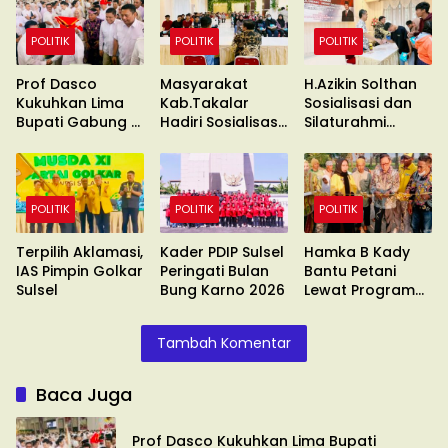
POLITIK
POLITIK
POLITIK
Prof Dasco
Masyarakat
H.Azikin Solthan
Kukuhkan Lima
Kab.Takalar
Sosialisasi dan
Bupati Gabung di
Hadiri Sosialisasi
Silaturahmi
Gerindra
MPR RI
Warga Takalar
POLITIK
POLITIK
POLITIK
Terpilih Aklamasi,
Kader PDIP Sulsel
Hamka B Kady
IAS Pimpin Golkar
Peringati Bulan
Bantu Petani
Sulsel
Bung Karno 2026
Lewat Program
PISEW
Tambah Komentar
Baca Juga
Prof Dasco Kukuhkan Lima Bupati