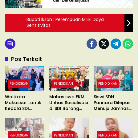
Bupati Iksan : Perempuan Miliki Daya
Sensitivitas
Pos Terkait
PENDIDIKAN
PENDIDIKAN
PENDIDIKAN
Walikota
Mahasiswa FKM
Siswi SDN
Makassar Lantik
Unhas Sosialisasi
Pannara Dilepas
Kepala SDI
di SDI Borong
Menuju Jamnas
Borong Jambu
Jambu III
XII Cibubur
III
PENDIDIKAN
PENDIDIKAN
PENDIDIKAN