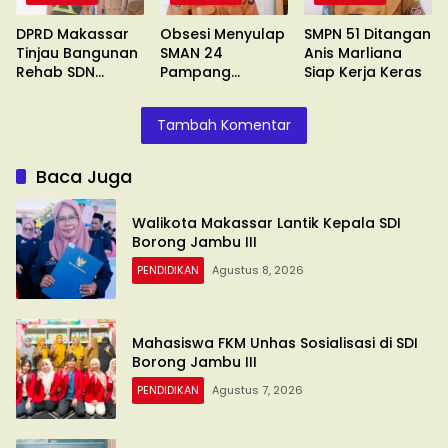
DPRD Makassar
Obsesi Menyulap
SMPN 51 Ditangan
Tinjau Bangunan
SMAN 24
Anis Marliana
Rehab SDN
Pampang
Siap Kerja Keras
Pannara
Makassar
Tambah Komentar
Baca Juga
Walikota Makassar Lantik Kepala SDI
Borong Jambu III
PENDIDIKAN
Agustus 8, 2026
Mahasiswa FKM Unhas Sosialisasi di SDI
Borong Jambu III
PENDIDIKAN
Agustus 7, 2026