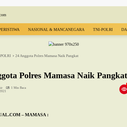
PERISTIWA
NASIONAL & MANCANEGARA
TNI-POLRI
DA
-POLRI
24 Anggota Polres Mamasa Naik Pangkat
ggota Polres Mamasa Naik Pangka
ir
1 Min Baca
 2021
AL.COM – MAMASA :