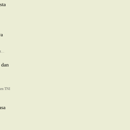
sta
wa
et…
 dan
en TNI
asa