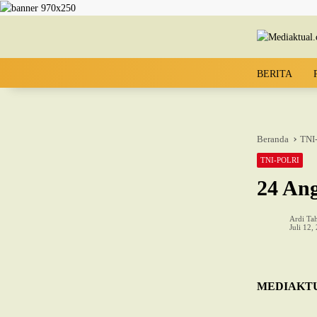
Langsung ke konten
BERITA
Beranda
TNI
TNI-POLRI
24 An
Ardi Tah
Juli 12,
MEDIAKTU