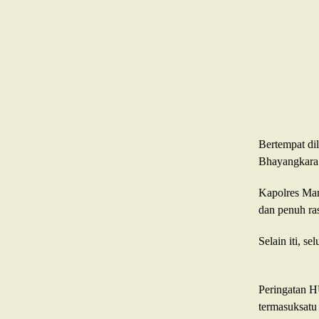
Bertempat di
Bhayangkara 
Kapolres Mam
dan penuh ra
Selain iti, s
Peringatan H
termasuksatu