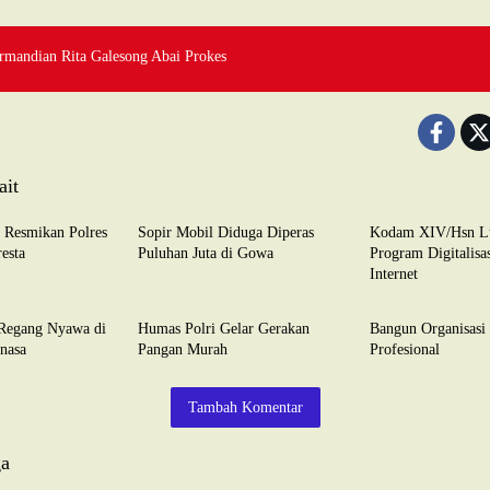
rmandian Rita Galesong Abai Prokes
ait
ADVERTORIAL
TNI-POLRI
l Resmikan Polres
Sopir Mobil Diduga Diperas
Kodam XIV/Hsn L
esta
Puluhan Juta di Gowa
Program Digitalisas
Internet
TNI-POLRI
TNI-POLRI
 Regang Nyawa di
Humas Polri Gelar Gerakan
Bangun Organisasi 
nasa
Pangan Murah
Profesional
Tambah Komentar
ga