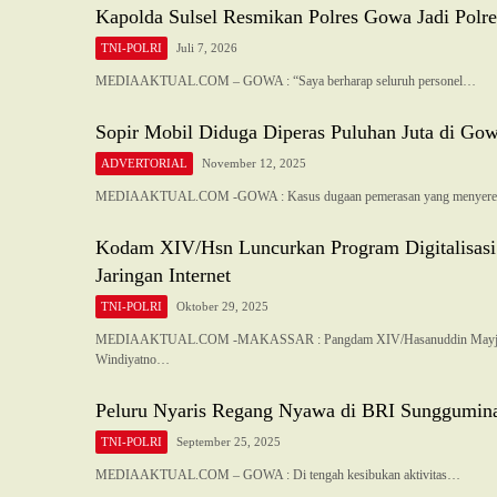
Kapolda Sulsel Resmikan Polres Gowa Jadi Polre
TNI-POLRI
Juli 7, 2026
MEDIAAKTUAL.COM – GOWA : “Saya berharap seluruh personel…
Sopir Mobil Diduga Diperas Puluhan Juta di Go
ADVERTORIAL
November 12, 2025
MEDIAAKTUAL.COM -GOWA : Kasus dugaan pemerasan yang menyer
Kodam XIV/Hsn Luncurkan Program Digitalisasi
Jaringan Internet
TNI-POLRI
Oktober 29, 2025
MEDIAAKTUAL.COM -MAKASSAR : Pangdam XIV/Hasanuddin Mayj
Windiyatno…
Peluru Nyaris Regang Nyawa di BRI Sunggumin
TNI-POLRI
September 25, 2025
MEDIAAKTUAL.COM – GOWA : Di tengah kesibukan aktivitas…