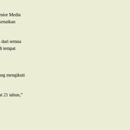
enior Media
kenaikan
s dari semua
i tempat
ang mengikuti
ai 21 tahun,”