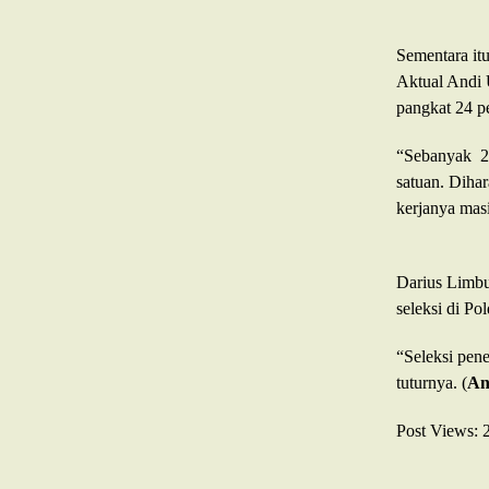
Sementara it
Aktual Andi
pangkat 24 pe
“Sebanyak 24 
satuan. Diha
kerjanya mas
Darius Limbu
seleksi di P
“Seleksi pene
tuturnya. (
An
Post Views: