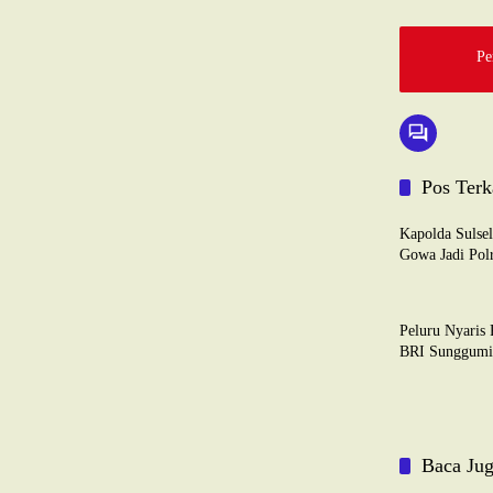
Pe
Pos Terk
TNI-POLRI
Kapolda Sulse
Gowa Jadi Polr
TNI-POLRI
Peluru Nyaris
BRI Sunggumi
Baca Ju