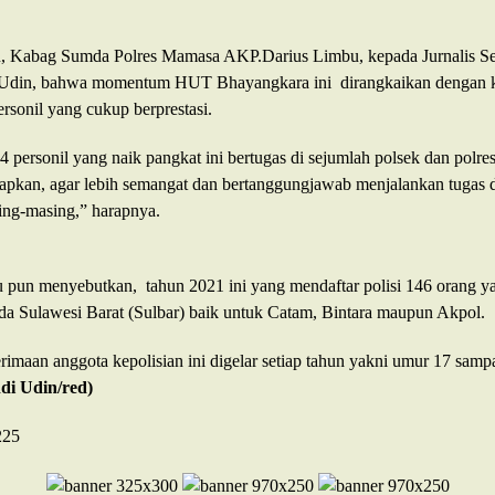
u, Kabag Sumda Polres Mamasa AKP.Darius Limbu, kepada Jurnalis S
 Udin, bahwa momentum HUT Bhayangkara ini dirangkaikan dengan 
rsonil yang cukup berprestasi.
personil yang naik pangkat ini bertugas di sejumlah polsek dan polre
rapkan, agar lebih semangat dan bertanggungjawab menjalankan tugas d
ing-masing,” harapnya.
 pun menyebutkan, tahun 2021 ini yang mendaftar polisi 146 orang y
olda Sulawesi Barat (Sulbar) baik untuk Catam, Bintara maupun Akpol.
rimaan anggota kepolisian ini digelar setiap tahun yakni umur 17 samp
di Udin/red)
225