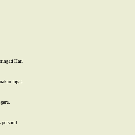
ingati Hari
nakan tugas
egara.
 personil